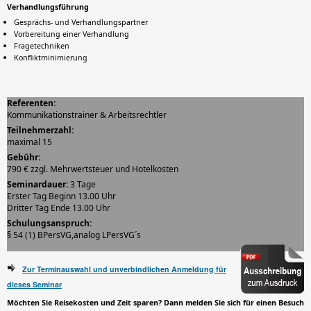
Verhandlungsführung
Gesprächs- und Verhandlungspartner
Vorbereitung einer Verhandlung
Fragetechniken
Konfliktminimierung
Referenten:
Kommunikationstrainer & Arbeitsrechtler
Teilnehmerzahl:
maximal 15
Gebühr:
790 € zzgl. Mehrwertsteuer und Hotelkosten
Seminardauer:
3 Tage
Erster Tag Beginn 13.00 Uhr
Dritter Tag Ende 13.00 Uhr
Schulungsanspruch:
§ 54 (1) BPersVG,analog LPersVG´s
Zur Terminauswahl und unverbindlichen Anmeldung für
dieses Seminar
Möchten Sie Reisekosten und Zeit sparen? Dann melden Sie sich für einen Besuch