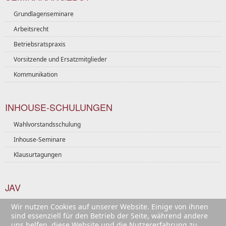
Grundlagenseminare
Arbeitsrecht
Betriebsratspraxis
Vorsitzende und Ersatzmitglieder
Kommunikation
INHOUSE-SCHULUNGEN
Wahlvorstandsschulung
Inhouse-Seminare
Klausurtagungen
JAV
Seminare für die JAV
Wir nutzen Cookies auf unserer Website. Einige von ihnen
sind essenziell für den Betrieb der Seite, während andere
uns helfen, diese Website und die Nutzererfahrung zu